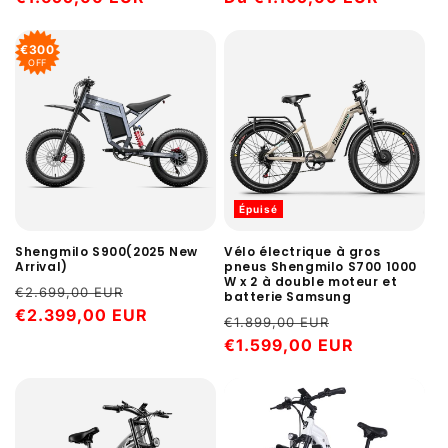
€300
OFF
Épuisé
Shengmilo S900(2025 New
Vélo électrique à gros
Arrival)
pneus Shengmilo S700 1000
W x 2 à double moteur et
Prix
Prix
€2.699,00 EUR
batterie Samsung
habituel
€2.399,00 EUR
promotionnel
Prix
Prix
€1.899,00 EUR
habituel
€1.599,00 EUR
promotionne