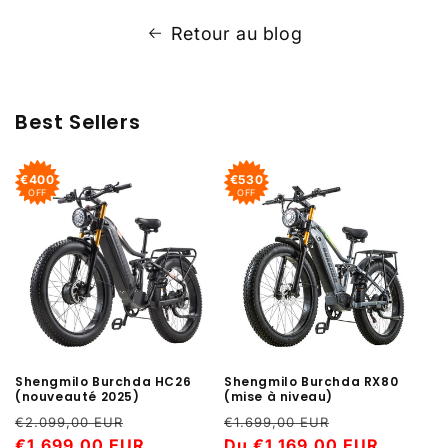
Retour au blog
Best Sellers
€400
€530
OFF
OFF
Shengmilo Burchda RX80
Shengmilo Burchda HC26
(mise à niveau)
(nouveauté 2025)
Prix
Prix
Prix
Prix
€1.699,00 EUR
€2.099,00 EUR
habituel
Du €1.169,00 EUR
promotionne
habituel
€1.699,00 EUR
promotionnel