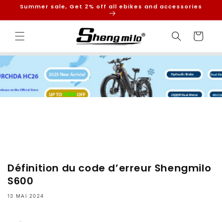
et
Summer sale, Get 2% off all ebikes and accessories
passer
au
contenu
Panier
Définition du code d’erreur Shengmilo
S600
13 MAI 2024