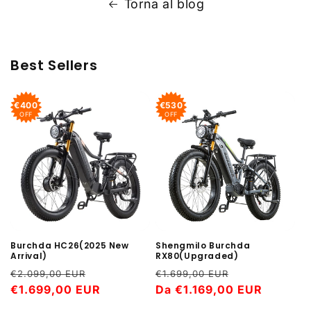
Torna al blog
Best Sellers
€400
€530
OFF
OFF
Shengmilo Burchda
Burchda HC26(2025 New
RX80(Upgraded)
Arrival)
Prezzo
Prezzo
Prezzo
Prezzo
€1.699,00 EUR
€2.099,00 EUR
di
Da €1.169,00 EUR
scontato
di
€1.699,00 EUR
scontato
listino
listino