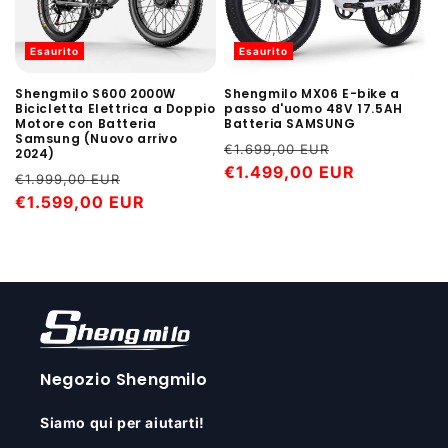
Esaurito
Esaurito
Shengmilo S600 2000W
Shengmilo MX06 E-bike a
Bicicletta Elettrica a Doppio
passo d'uomo 48V 17.5AH
Motore con Batteria
Batteria SAMSUNG
Samsung (Nuovo arrivo
Prezzo
Prezzo
€1.699,00 EUR
2024)
di
€1.499,00 EUR
scontato
Prezzo
Prezzo
€1.999,00 EUR
listino
di
€1.599,00 EUR
scontato
listino
Negozio Shengmilo
Siamo qui per aiutarti!