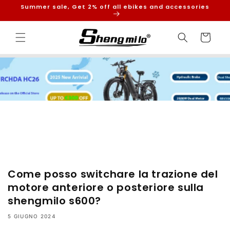
Vai
Summer sale, Get 2% off all ebikes and accessories
direttamente
ai contenuti
Carrello
Come posso switchare la trazione del
motore anteriore o posteriore sulla
shengmilo s600?
5 GIUGNO 2024