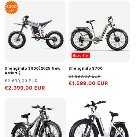
€300
OFF
Esaurito
Shengmilo S900(2025 New
Shengmilo S700
Arrival)
Prezzo
Prezzo
€1.899,00 EUR
Prezzo
Prezzo
€2.699,00 EUR
di
€1.599,00 EUR
scontato
di
€2.399,00 EUR
scontato
listino
listino