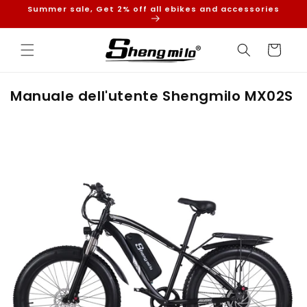
Vai
Summer sale, Get 2% off all ebikes and accessories
direttamente
ai contenuti
Carrello
Manuale dell'utente Shengmilo MX02S